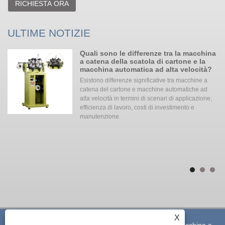
RICHIESTA ORA
ULTIME NOTIZIE
a
Quali sono le differenze tra la macchina
a catena della scatola di cartone e la
macchina automatica ad alta velocità?
a
Esistono differenze significative tra macchine a
con
catena del cartone e macchine automatiche ad
alta velocità in termini di scenari di applicazione,
efficienza di lavoro, costi di investimento e
a
manutenzione. ‌‌
da
lla
sa
e
no
X
Copyright © 2023 Shenzhen Alpha Tech Co., Ltd. - Macchina a